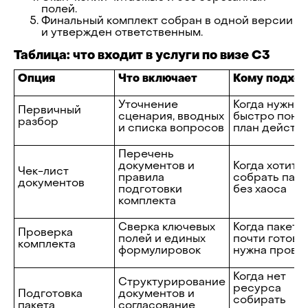
полей.
Финальный комплект собран в одной версии
и утвержден ответственным.
Таблица: что входит в услуги по визе C3
Опция
Что включает
Кому подход
Уточнение
Когда нужно
Первичный
сценария, вводных
быстро поня
разбор
и списка вопросов
план действ
Перечень
документов и
Когда хотите
Чек-лист
правила
собрать паке
документов
подготовки
без хаоса
комплекта
Сверка ключевых
Когда пакет
Проверка
полей и единых
почти готов и
комплекта
формулировок
нужна прове
Когда нет
Структурирование
ресурса
Подготовка
документов и
собирать
пакета
согласование