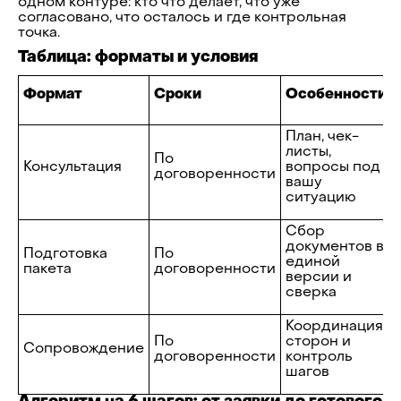
одном контуре: кто что делает, что уже
согласовано, что осталось и где контрольная
точка.
Таблица: форматы и условия
Формат
Сроки
Особенности
План, чек-
листы,
По
Консультация
вопросы под
договоренности
вашу
ситуацию
Сбор
документов в
Подготовка
По
единой
пакета
договоренности
версии и
сверка
Координация
По
сторон и
Сопровождение
договоренности
контроль
шагов