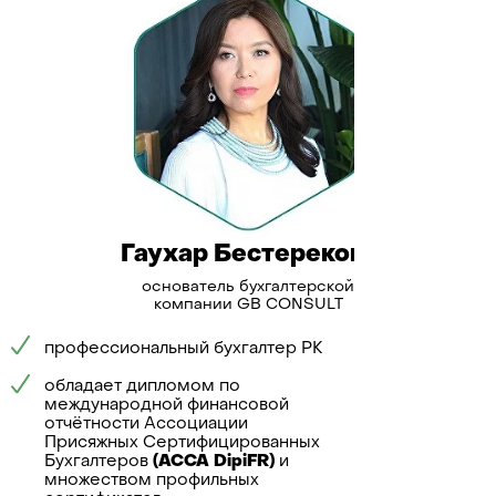
Гаухар Бестерекова
Во
основатель бухгалтерской
р
компании GB CONSULT
Специализ
профессиональный бухгалтер РК
бухгалтерс
некоммерч
обладает дипломом по
международной финансовой
Опыт:
отчётности Ассоциации
ведение уч
Присяжных Сертифицированных
компаний, 
Бухгалтеров
(ACCA DipiFR)
и
СНТ, соста
множеством профильных