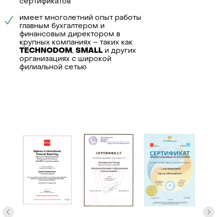
управленче
сертификатов
ликвидация
учета
имеет многолетний опыт работы
главным бухгалтером и
финансовым директором в
крупных компаниях – таких как
TECHNODOM
,
SMALL
и других
организациях с широкой
филиальной сетью