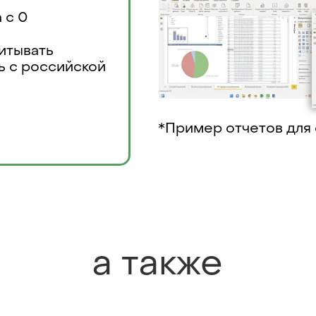
 с 0
итывать
ь с российской
*Пример отчетов для
а также