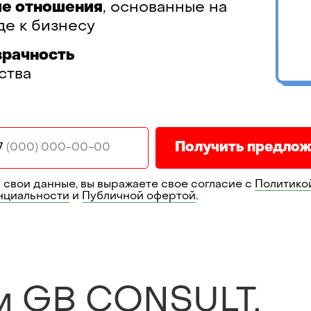
ие отношения
, основанные на
е к бизнесу
зрачность
ства
Получить предлож
7
 свои данные, вы выражаете свое согласие с
Политико
нциальности
и
Публичной офертой
.
м GB CONSULT,