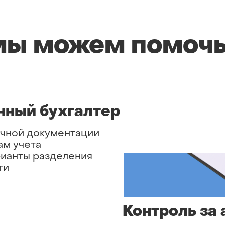
мы можем помочь
нный бухгалтер
чной документации
ам учета
рианты разделения
ти
Контроль за