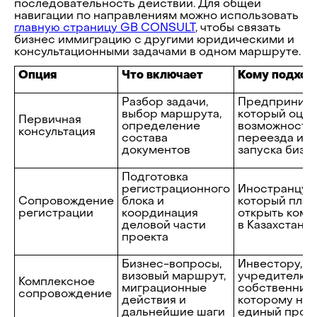
последовательность действий. Для общей
навигации по направлениям можно использовать
главную страницу GB CONSULT
, чтобы связать
бизнес иммиграцию с другими юридическими и
консультационными задачами в одном маршруте.
Опция
Что включает
Кому подход
Разбор задачи,
Предпринима
выбор маршрута,
который оцен
Первичная
определение
возможность
консультация
состава
переезда и
документов
запуска бизн
Подготовка
регистрационного
Иностранцу,
Сопровождение
блока и
который план
регистрации
координация
открыть ком
деловой части
в Казахстане
проекта
Бизнес-вопросы,
Инвестору,
визовый маршрут,
учредителю 
Комплексное
миграционные
собственнику
сопровождение
действия и
которому ну
дальнейшие шаги
единый проц