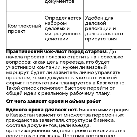
документов
и
К
Определяется
Удобен для
п
набором
деловой
Комплексный
с
деловых и
релокации и
проект
б
миграционных
долгосрочного
з
действий
присутствия
с
Практический чек-лист перед стартом.
До
начала проекта полезно ответить на несколько
вопросов: какая цель переезда, кто будет
участником компании, нужен ли визовый
маршрут, будет ли заявитель лично управлять
проектом, какие документы уже есть и какой
формат присутствия планируется в Казахстане.
Такой список помогает быстрее перейти от
общей идеи к реальному рабочему плану.
От чего зависят сроки и объем работ
Единого срока для всех нет.
Бизнес иммиграция
в Казахстан зависит от множества переменных:
гражданства заявителя, структуры бизнеса,
состава документов, цели въезда,
организационной модели проекта и количества
сопутствующих задач. Поэтому корректнее