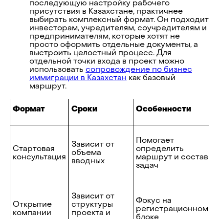
последующую настройку рабочего
присутствия в Казахстане, практичнее
выбирать комплексный формат. Он подходит
инвесторам, учредителям, соучредителям и
предпринимателям, которые хотят не
просто оформить отдельные документы, а
выстроить целостный процесс. Для
отдельной точки входа в проект можно
использовать
сопровождение по бизнес
иммиграции в Казахстан
как базовый
маршрут.
К
Формат
Сроки
Особенности
в
К
Помогает
п
Зависит от
Стартовая
определить
у
объема
консультация
маршрут и состав
б
вводных
задач
и
в
К
Зависит от
Фокус на
о
Открытие
структуры
регистрационном
б
компании
проекта и
блоке
К