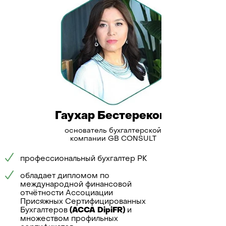
Гаухар Бестерекова
Во
основатель бухгалтерской
р
компании GB CONSULT
Специализ
профессиональный бухгалтер РК
бухгалтерс
некоммерч
обладает дипломом по
международной финансовой
Опыт:
отчётности Ассоциации
ведение уч
Присяжных Сертифицированных
компаний, 
Бухгалтеров
(ACCA DipiFR)
и
СНТ, соста
множеством профильных