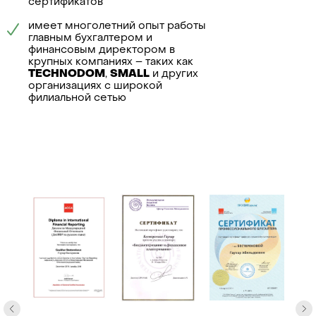
управленче
сертификатов
ликвидация
учета
имеет многолетний опыт работы
главным бухгалтером и
финансовым директором в
крупных компаниях – таких как
TECHNODOM
,
SMALL
и других
организациях с широкой
филиальной сетью