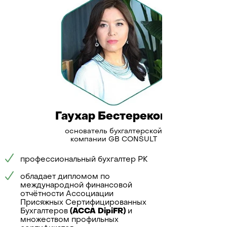
Гаухар Бестерекова
Во
основатель бухгалтерской
р
компании GB CONSULT
Специализ
профессиональный бухгалтер РК
бухгалтерс
некоммерч
обладает дипломом по
международной финансовой
Опыт:
отчётности Ассоциации
ведение уч
Присяжных Сертифицированных
компаний, 
Бухгалтеров
(ACCA DipiFR)
и
СНТ, соста
множеством профильных