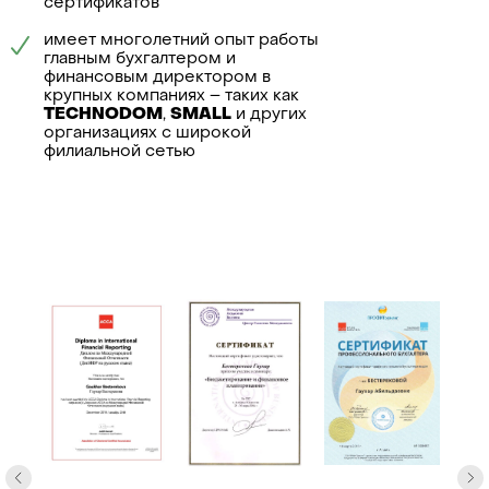
управленче
сертификатов
ликвидация
учета
имеет многолетний опыт работы
главным бухгалтером и
финансовым директором в
крупных компаниях – таких как
TECHNODOM
,
SMALL
и других
организациях с широкой
филиальной сетью