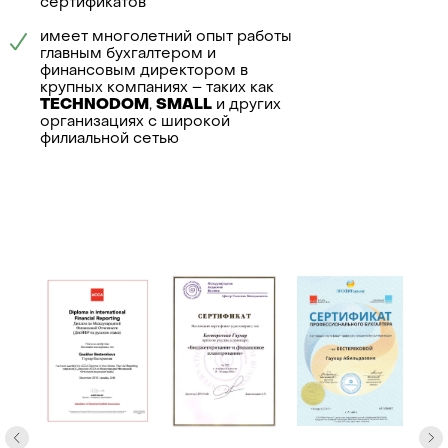
управленче
сертификатов
ликвидация
учета
имеет многолетний опыт работы
главным бухгалтером и
финансовым директором в
крупных компаниях – таких как
TECHNODOM
,
SMALL
и других
организациях с широкой
филиальной сетью