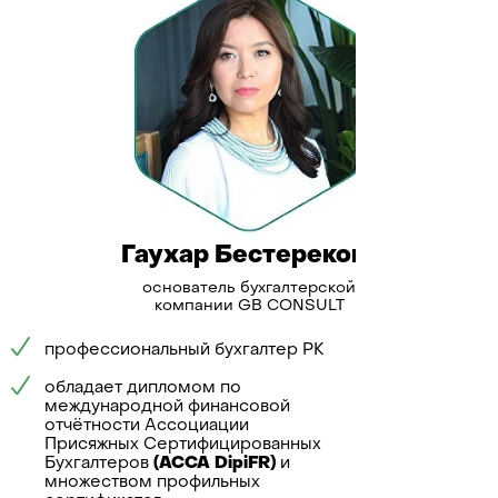
Гаухар Бестерекова
Во
основатель бухгалтерской
р
компании GB CONSULT
Специализ
профессиональный бухгалтер РК
бухгалтерс
некоммерч
обладает дипломом по
международной финансовой
Опыт:
отчётности Ассоциации
ведение уч
Присяжных Сертифицированных
компаний, 
Бухгалтеров
(ACCA DipiFR)
и
СНТ, соста
множеством профильных