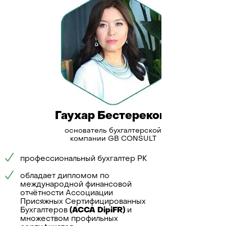
Гаухар Бестерекова
Во
основатель бухгалтерской
р
компании GB CONSULT
Специализ
профессиональный бухгалтер РК
бухгалтерс
некоммерч
обладает дипломом по
международной финансовой
Опыт:
отчётности Ассоциации
ведение уч
Присяжных Сертифицированных
компаний, 
Бухгалтеров
(ACCA DipiFR)
и
СНТ, соста
множеством профильных