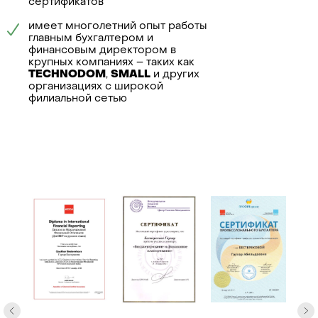
управленче
сертификатов
ликвидация
учета
имеет многолетний опыт работы
главным бухгалтером и
финансовым директором в
крупных компаниях – таких как
TECHNODOM
,
SMALL
и других
организациях с широкой
филиальной сетью